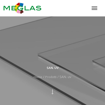
SAN. UV
/
/
SAN. uv
Home
Prodotti