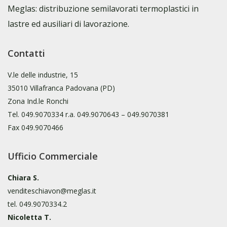
Meglas: distribuzione semilavorati termoplastici in
lastre ed ausiliari di lavorazione.
Contatti
V.le delle industrie, 15
35010 Villafranca Padovana (PD)
Zona Ind.le Ronchi
Tel.
049.9070334
r.a.
049.9070643
–
049.9070381
Fax 049.9070466
Ufficio Commerciale
Chiara S.
venditeschiavon@meglas.it
tel.
049.9070334.2
Nicoletta T.