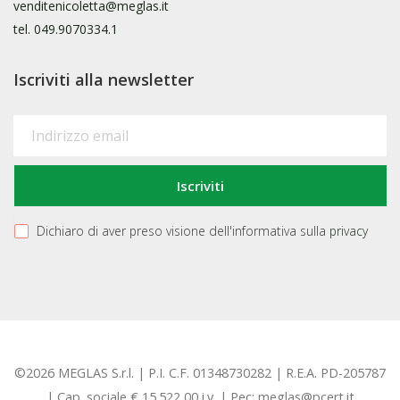
venditenicoletta@meglas.it
tel.
049.9070334.1
Iscriviti alla newsletter
Dichiaro di aver preso visione dell'informativa sulla
privacy
©2026 MEGLAS S.r.l. | P.I. C.F. 01348730282 | R.E.A. PD-205787
| Cap. sociale € 15.522,00 i.v. | Pec: meglas@pcert.it