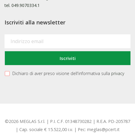
tel.
049.9070334.1
Iscriviti alla newsletter
Dichiaro di aver preso visione dell'informativa sulla
privacy
©2026 MEGLAS S.r.l. | P.I. C.F. 01348730282 | R.E.A. PD-205787
| Cap. sociale € 15.522,00 i.v. | Pec: meglas@pcert.it