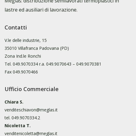
Meglas: distribuzione semilavorati termoplastici in
lastre ed ausiliari di lavorazione.
Contatti
V.le delle industrie, 15
35010 Villafranca Padovana (PD)
Zona Ind.le Ronchi
Tel.
049.9070334
r.a.
049.9070643
–
049.9070381
Fax 049.9070466
Ufficio Commerciale
Chiara S.
venditeschiavon@meglas.it
tel.
049.9070334.2
Nicoletta T.
venditenicoletta@meglas.it