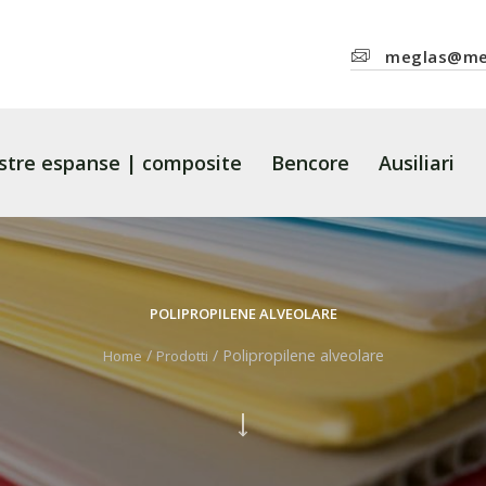
meglas@meg
stre espanse | composite
Bencore
Ausiliari
POLIPROPILENE ALVEOLARE
/
/
Polipropilene alveolare
Home
Prodotti