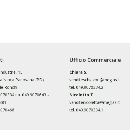
ti
Ufficio Commerciale
 industrie, 15
Chiara S.
llafranca Padovana (PD)
venditeschiavon@meglas.it
le Ronchi
tel.
049.9070334.2
9070334
r.a.
049.9070643
–
Nicoletta T.
381
venditenicoletta@meglas.it
9070466
tel.
049.9070334.1