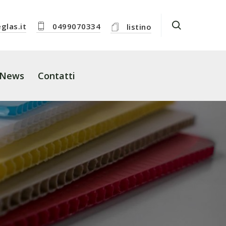
las.it
0499070334
listino
News
Contatti