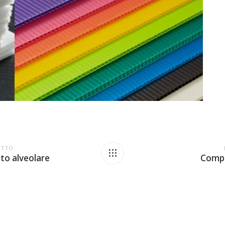
OTTO
to alveolare
Compo