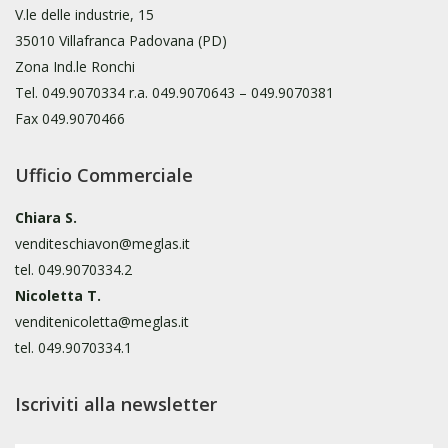
V.le delle industrie, 15
35010 Villafranca Padovana (PD)
Zona Ind.le Ronchi
Tel.
049.9070334
r.a.
049.9070643
–
049.9070381
Fax 049.9070466
Ufficio Commerciale
Chiara S.
venditeschiavon@meglas.it
tel.
049.9070334.2
Nicoletta T.
venditenicoletta@meglas.it
tel.
049.9070334.1
Iscriviti alla newsletter